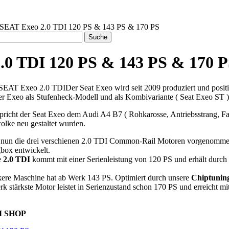
 SEAT Exeo 2.0 TDI 120 PS & 143 PS & 170 PS
.0 TDI 120 PS & 143 PS & 170 
Der Seat Exeo wird seit 2009 produziert und positio
 der Exeo als Stufenheck-Modell und als Kombivariante ( Seat Exeo ST )
pricht der Seat Exeo dem Audi A4 B7 ( Rohkarosse, Antriebsstrang, Fa
lke neu gestaltet wurden.
nun die drei verschienen 2.0 TDI Common-Rail Motoren vorgenommen u
box entwickelt.
e
2.0 TDI
kommt mit einer Serienleistung von 120 PS und erhält durch
kere Maschine hat ab Werk 143 PS. Optimiert durch unsere
Chiptunin
rk stärkste Motor leistet in Serienzustand schon 170 PS und erreicht m
M SHOP